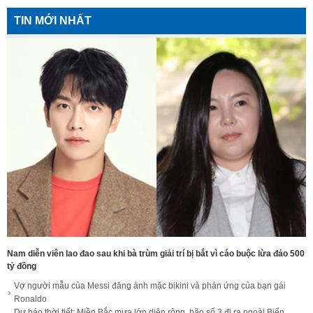
TIN MỚI NHẤT
Nam diễn viên lao đao sau khi bà trùm giải trí bị bắt vì cáo buộc lừa đảo 500
tỷ đồng
Vợ người mẫu của Messi đăng ảnh mặc bikini và phản ứng của bạn gái
Ronaldo
Dự báo thời tiết: Miền Bắc mưa lớn diện rộng, bão số 3 đi ra ngoài Biển