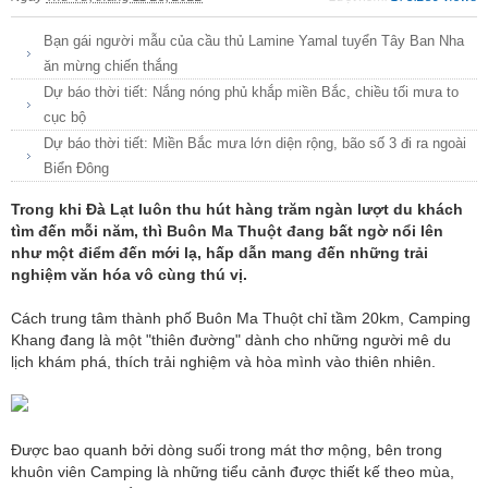
Bạn gái người mẫu của cầu thủ Lamine Yamal tuyển Tây Ban Nha
ăn mừng chiến thắng
Dự báo thời tiết: Nắng nóng phủ khắp miền Bắc, chiều tối mưa to
cục bộ
Dự báo thời tiết: Miền Bắc mưa lớn diện rộng, bão số 3 đi ra ngoài
Biển Đông
Trong khi Đà Lạt luôn thu hút hàng trăm ngàn lượt du khách
tìm đến mỗi năm, thì Buôn Ma Thuột đang bất ngờ nổi lên
như một điểm đến mới lạ, hấp dẫn mang đến những trải
nghiệm văn hóa vô cùng thú vị.
Cách trung tâm thành phố Buôn Ma Thuột chỉ tầm 20km, Camping
Khang đang là một "thiên đường" dành cho những người mê du
lịch khám phá, thích trải nghiệm và hòa mình vào thiên nhiên.
Được bao quanh bởi dòng suối trong mát thơ mộng, bên trong
khuôn viên Camping là những tiểu cảnh được thiết kế theo mùa,