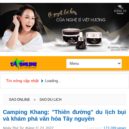
Tin nóng cập nhật
Loading...
Hôm nay: Thứ 5, Ngày 6 / 8 /
2026
SAO ONLINE
»
SAO DU LỊCH
Camping Khang: "Thiên đường" du lịch bụi
và khám phá văn hóa Tây nguyên
Ngày
Thứ Tư, tháng 11 23, 2022
Lượt xem:
173.289 views