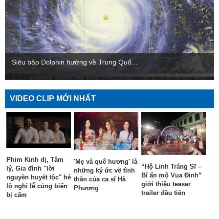
Siêu bão Dolphin hướng về Trung Quố...
VIDEO CLIP MỚI NHẤT
Phim Kinh dị, Tâm
'Mẹ và quê hương' là
“Hộ Linh Tráng Sĩ –
lý, Gia đình "lời
những ký ức về tình
Bí ẩn mộ Vua Đinh”
nguyền huyết tộc" hé
thân của ca sĩ Hà
giới thiệu teaser
lộ nghi lễ cúng biển
Phương
trailer đầu tiên
bị cấm