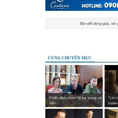
Bài viết đóng góp, xin 
CÙNG CHUYÊN MỤC
Chiếc đèn chùm kỷ lục trong vở
"Lời 
diễn...
trailer