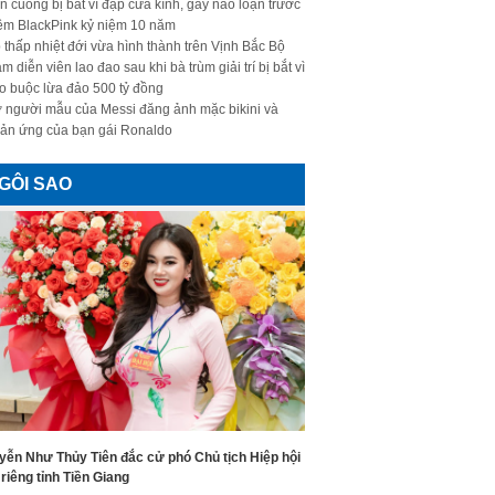
n cuồng bị bắt vì đập cửa kính, gây náo loạn trước
ềm BlackPink kỷ niệm 10 năm
 thấp nhiệt đới vừa hình thành trên Vịnh Bắc Bộ
m diễn viên lao đao sau khi bà trùm giải trí bị bắt vì
o buộc lừa đảo 500 tỷ đồng
 người mẫu của Messi đăng ảnh mặc bikini và
ản ứng của bạn gái Ronaldo
GÔI SAO
yễn Như Thủy Tiên đắc cử phó Chủ tịch Hiệp hội
riêng tỉnh Tiền Giang