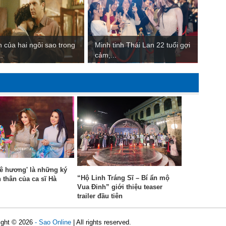
ch của hai ngôi sao trong
Minh tinh Thái Lan 22 tuổi gợi
.
cảm,...
ê hương' là những ký
“Hộ Linh Tráng Sĩ – Bí ẩn mộ
h thân của ca sĩ Hà
Vua Đinh” giới thiệu teaser
trailer đầu tiên
ight ©
2026
- Sao Online
| All rights reserved.