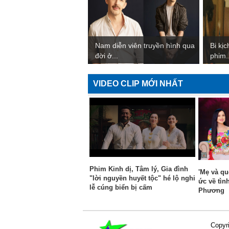
Nam diễn viên truyền hình qua
Bi kị
đời ở...
phim..
VIDEO CLIP MỚI NHẤT
Phim Kinh dị, Tâm lý, Gia đình
'Mẹ và qu
"lời nguyền huyết tộc" hé lộ nghi
ức về tìn
lễ cúng biển bị cấm
Phương
Copyr