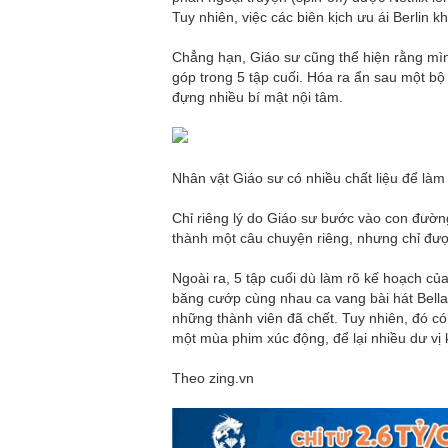
Tuy nhiên, việc các biên kịch ưu ái Berlin k
Chẳng hạn, Giáo sư cũng thể hiện rằng mì
góp trong 5 tập cuối. Hóa ra ẩn sau một bộ
đựng nhiều bí mật nội tâm.
Nhân vật Giáo sư có nhiều chất liệu để làm
Chỉ riêng lý do Giáo sư bước vào con đường
thành một câu chuyện riêng, nhưng chỉ đượ
Ngoài ra, 5 tập cuối dù làm rõ kế hoạch của
băng cướp cùng nhau ca vang bài hát Bella
những thành viên đã chết. Tuy nhiên, đó có
một mùa phim xúc động, để lại nhiều dư vị
Theo zing.vn