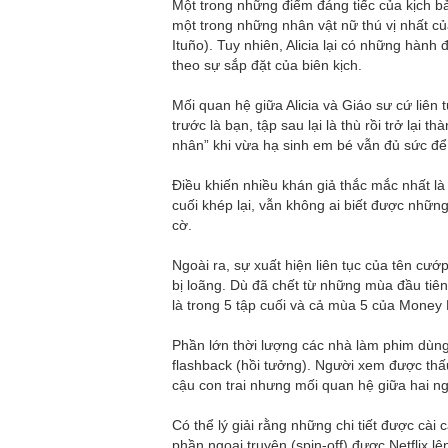
Một trong những điểm đáng tiếc của kịch bản 
một trong những nhân vật nữ thú vị nhất củ
Ituño). Tuy nhiên, Alicia lại có những hàn
theo sự sắp đặt của biên kịch.
Mối quan hệ giữa Alicia và Giáo sư cứ liên
trước là bạn, tập sau lại là thù rồi trở lại
nhân” khi vừa hạ sinh em bé vẫn đủ sức để 
Điều khiến nhiều khán giả thắc mắc nhất là 
cuối khép lại, vẫn không ai biết được nhữn
cờ.
Ngoài ra, sự xuất hiện liên tục của tên cư
bị loãng. Dù đã chết từ những mùa đầu tiên,
là trong 5 tập cuối và cả mùa 5 của Money 
Phần lớn thời lượng các nhà làm phim dùn
flashback (hồi tưởng). Người xem được thấu
cậu con trai nhưng mối quan hệ giữa hai n
Có thể lý giải rằng những chi tiết được cà
phần ngoại truyện (spin-off) được Netflix 