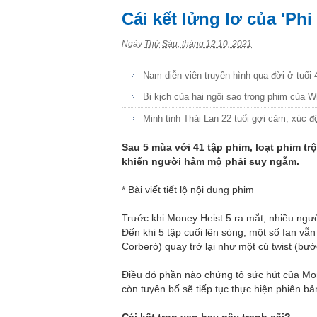
Cái kết lửng lơ của 'Phi 
Ngày
Thứ Sáu, tháng 12 10, 2021
Nam diễn viên truyền hình qua đời ở tuổi 
Bi kịch của hai ngôi sao trong phim của 
Minh tinh Thái Lan 22 tuổi gợi cảm, xúc đ
Sau 5 mùa với 41 tập phim, loạt phim tr
khiến người hâm mộ phải suy ngẫm.
* Bài viết tiết lộ nội dung phim
Trước khi Money Heist 5 ra mắt, nhiều ngườ
Đến khi 5 tập cuối lên sóng, một số fan vẫ
Corberó) quay trở lại như một cú twist (bướ
Điều đó phần nào chứng tỏ sức hút của Mo
còn tuyên bố sẽ tiếp tục thực hiện phiên bả
Cái kết trọn vẹn hay gây tranh cãi?