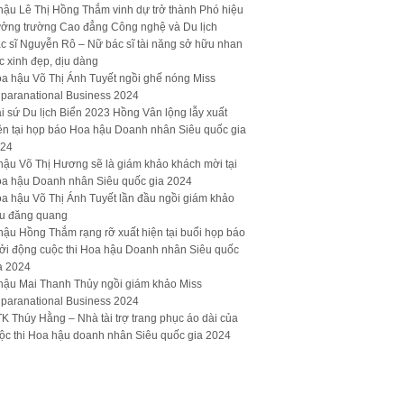
hậu Lê Thị Hồng Thắm vinh dự trở thành Phó hiệu
ưởng trường Cao đẳng Công nghệ và Du lịch
c sĩ Nguyễn Rô – Nữ bác sĩ tài năng sở hữu nhan
c xinh đẹp, dịu dàng
a hậu Võ Thị Ánh Tuyết ngồi ghế nóng Miss
paranational Business 2024
i sứ Du lịch Biển 2023 Hồng Vân lộng lẫy xuất
ện tại họp báo Hoa hậu Doanh nhân Siêu quốc gia
24
hậu Võ Thị Hương sẽ là giám khảo khách mời tại
a hậu Doanh nhân Siêu quốc gia 2024
a hậu Võ Thị Ánh Tuyết lần đầu ngồi giám khảo
u đăng quang
hậu Hồng Thắm rạng rỡ xuất hiện tại buổi họp báo
ởi động cuộc thi Hoa hậu Doanh nhân Siêu quốc
a 2024
hậu Mai Thanh Thủy ngồi giám khảo Miss
paranational Business 2024
K Thúy Hằng – Nhà tài trợ trang phục áo dài của
ộc thi Hoa hậu doanh nhân Siêu quốc gia 2024