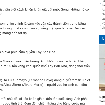
Fa
th
ist vẫn biết cách khiến khán giả bất ngờ. Song, không hề có
Áp
yo.
Na
cá
 xem phim chính là cảm xúc của các thành viên trong băng
Vợ
ph
in tưởng nhất - cùng với sự vắng mặt quá lâu của Giáo sư
g mang đến tột độ.
N
áo sư và phía cầm quyền Tây Ban Nha.
dồn Giáo sư vào chân tường. Anh không còn cách nào khác,
đưa 90 tấn vàng khỏi quốc khố Tây Ban Nha, đồng thời trốn
Đại tá Luis Tamayo (Fernando Cayo) đang quyết tâm tiêu diệt
 Alicia Sierra (Álvaro Morte) – người vừa hạ sinh con đầu
ng.
Ngu
mồi nhử để lôi kéo khán giả đi đến tập cuối cùng. Anh phải
Sầu 
lật ngược tình thế, đem đến chiến thắng cho băng cướp mà