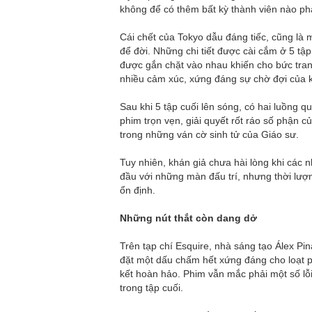
không để có thêm bất kỳ thành viên nào phả
Cái chết của Tokyo dẫu đáng tiếc, cũng là
để đời. Những chi tiết được cài cắm ở 5 t
được gắn chặt vào nhau khiến cho bức tran
nhiều cảm xúc, xứng đáng sự chờ đợi của 
Sau khi 5 tập cuối lên sóng, có hai luồng
phim trọn vẹn, giải quyết rốt ráo số phận 
trong những ván cờ sinh tử của Giáo sư.
Tuy nhiên, khán giả chưa hài lòng khi các 
đầu với những màn đấu trí, nhưng thời lư
ổn định.
Những nút thắt còn dang dở
Trên tạp chí Esquire, nhà sáng tạo Álex Pina
đặt một dấu chấm hết xứng đáng cho loạt p
kết hoàn hảo. Phim vẫn mắc phải một số lỗi
trong tập cuối.