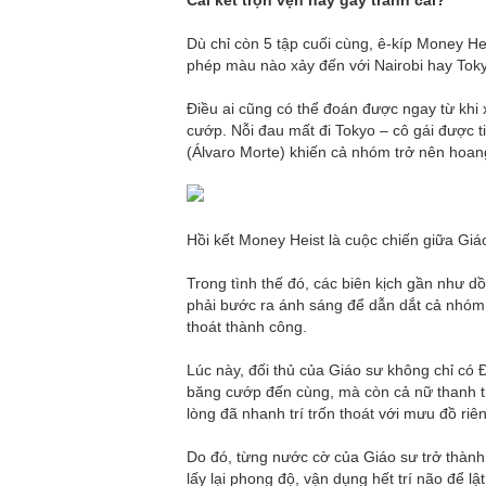
Dù chỉ còn 5 tập cuối cùng, ê-kíp Money He
phép màu nào xảy đến với Nairobi hay Tok
Điều ai cũng có thể đoán được ngay từ khi
cướp. Nỗi đau mất đi Tokyo – cô gái được t
(Álvaro Morte) khiến cả nhóm trở nên hoan
Hồi kết Money Heist là cuộc chiến giữa Gi
Trong tình thế đó, các biên kịch gần như 
phải bước ra ánh sáng để dẫn dắt cả nhóm 
thoát thành công.
Lúc này, đối thủ của Giáo sư không chỉ có 
băng cướp đến cùng, mà còn cả nữ thanh tra
lòng đã nhanh trí trốn thoát với mưu đồ riê
Do đó, từng nước cờ của Giáo sư trở thành 
lấy lại phong độ, vận dụng hết trí não để 