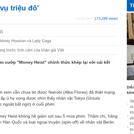
T
vụ triệu đô'
Lượt xem:
173.289 views
45
Whitney Houston và Lady Gaga
ộng trước tình cảm của khán giả Việt
ộm cướp "Money Heist" chính thức khép lại với cái kết
Diễn
i xem vẫn chưa tin được Nairobi (Alba Flores) đã thiệt mạng.
kém 
n ấp ủ hy vọng được nhìn thấy nhân vật Tokyo (Úrsula
Áp
c ngoặt bất ngờ) ở cuối phim.
c
Kh
ney Heist không hề giảm sút sau 5 mùa phim. Thậm chí, hãng
yê
n Hàn Quốc và loạt ngoại truyện (spin-off) về nhân vật Berlin.
Di
tr