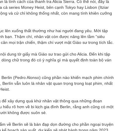
là tính cách của thanh tra Alicia Sierra. Có thể nói, đây là
a cả series Money Heist, bên cạnh Tokyo hay Lisbon (Itziar
h động và cử chỉ không thống nhất, còn mang tính khiên cưỡng
 tục lên xuống thất thường như hai người đang yêu. Mới tập
 thành bạn. Thậm chí, nhân vật còn được nâng lên tầm “siêu
cân mọi trận chiến, thậm chí vượt mặt Giáo sư trong tích tắc.
nội dung tờ giấy mà Giáo sư trao gửi cho Alicia. Đến khi tập
g dòng chữ trong đó có ý nghĩa gì mà quyết định toàn bộ ván
ớp Berlin (Pedro Alonso) cũng phần nào khiến mạch phim chính
 Berlín vẫn luôn là nhân vật quan trọng trong loạt phim, nhất
Heist.
g để xây dựng quá khứ nhân vật thông qua những đoạn
 hiểu rõ hơn về bi kịch gia đình Berlin, rằng anh cũng có một
gười không được suôn sẻ.
i cắm về Berlin sẽ là bàn đạp dọn đường cho phần ngoại truyện
lên kế hoạch sản xuất, dự kiến sẽ phát hành trong năm 2023.