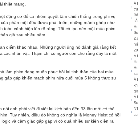
Á 
i thiệt mạng.
tr
Bá
 một động cơ để cả nhóm quyết tâm chiến thắng trong phi vụ
sắ
ập của phần một đều được phát triển, những mảnh ghép như
Ho
h toàn cảnh hiện lên rõ ràng. Tất cả tạo nên một mùa phim
Su
khán giả sau nhiều năm.
Đạ
hi
 quan điểm khác nhau. Những người ủng hộ đánh giá rằng kết
20
của các nhân vật. Thậm chí có người còn cho rằng đây là một
Á 
Ho
Ho
nhà làm phim đang muốn phục hồi lại tinh thần của hai mùa
sa
ợng gấp gáp khiến mạch phim nửa cuối mùa 5 không thực sự
Á 
kh
gi
Á 
Su
 nói anh phải viết đi viết lại kịch bản đến 33 lần mới có thể
NT
him. Tuy nhiên, điều đó không có nghĩa là Money Heist có hồi
cu
 logic và cảm giác gấp gáp vì có quá nhiều sự kiện diễn ra