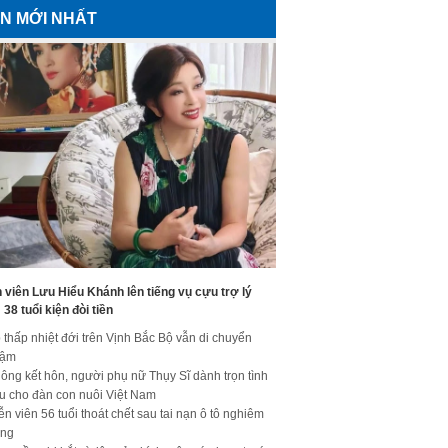
IN MỚI NHẤT
 viên Lưu Hiểu Khánh lên tiếng vụ cựu trợ lý
38 tuổi kiện đòi tiền
 thấp nhiệt đới trên Vịnh Bắc Bộ vẫn di chuyển
hậm
ông kết hôn, người phụ nữ Thụy Sĩ dành trọn tình
u cho đàn con nuôi Việt Nam
ễn viên 56 tuổi thoát chết sau tai nạn ô tô nghiêm
ọng