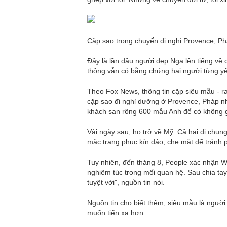
Cặp sao trong chuyến đi nghỉ Provence, Ph
Đây là lần đầu người đẹp Nga lên tiếng về
thông vẫn có bằng chứng hai người từng y
Theo Fox News, thông tin cặp siêu mẫu - ra
cặp sao đi nghỉ dưỡng ở Provence, Pháp nhâ
khách sạn rộng 600 mẫu Anh để có không gi
Vài ngày sau, họ trở về Mỹ. Cả hai đi chu
mặc trang phục kín đáo, che mặt để tránh 
Tuy nhiên, đến tháng 8, People xác nhận W
nghiêm túc trong mối quan hệ. Sau chia tay,
tuyệt vời", nguồn tin nói.
Nguồn tin cho biết thêm, siêu mẫu là người
muốn tiến xa hơn.