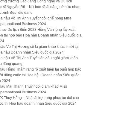
ưởng trường Cao đẳng Công nghệ và Du lịch
c sĩ Nguyễn Rô – Nữ bác sĩ tài năng sở hữu nhan
c xinh đẹp, dịu dàng
a hậu Võ Thị Ánh Tuyết ngồi ghế nóng Miss
paranational Business 2024
i sứ Du lịch Biển 2023 Hồng Vân lộng lẫy xuất
ện tại họp báo Hoa hậu Doanh nhân Siêu quốc gia
24
hậu Võ Thị Hương sẽ là giám khảo khách mời tại
a hậu Doanh nhân Siêu quốc gia 2024
a hậu Võ Thị Ánh Tuyết lần đầu ngồi giám khảo
u đăng quang
hậu Hồng Thắm rạng rỡ xuất hiện tại buổi họp báo
ởi động cuộc thi Hoa hậu Doanh nhân Siêu quốc
a 2024
hậu Mai Thanh Thủy ngồi giám khảo Miss
paranational Business 2024
K Thúy Hằng – Nhà tài trợ trang phục áo dài của
ộc thi Hoa hậu doanh nhân Siêu quốc gia 2024