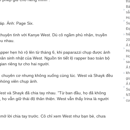
tr
Bá
sắ
Ho
áp. Ảnh: Page Six.
Su
Đạ
hi
 chuyện tình với Kanye West. Dù cô ngầm phủ nhận, truyền
20
êu nhau.
Á 
Ho
pper hẹn hò rộ lên từ tháng 6, khi paparazzi chụp được ảnh
Ho
n sinh nhật của West. Nguồn tin tiết lộ rapper bao toàn bộ
sa
an riêng tư cho hai người.
Á 
kh
ng chuyên cơ nhưng không xuống cùng lúc. West và Shayk đều
gi
phóng viên chụp ảnh.
Á 
Su
est và Shayk đã chia tay nhau. "Từ ban đầu, họ đã không
NT
 họ vẫn giữ thái độ thân thiện. West vẫn thấy Irina là người
cu
 mở lời chia tay trước. Cô chỉ xem West như bạn bè, chưa