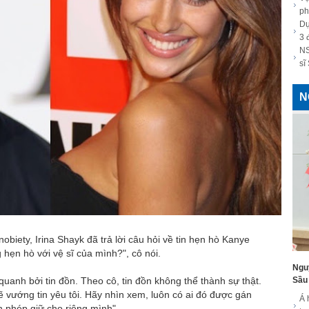
ph
Dự
3 
NS
sĩ
N
biety, Irina Shayk đã trả lời câu hỏi về tin hẹn hò Kanye
 hẹn hò với vệ sĩ của mình?", cô nói.
Ngu
Sầu 
quanh bởi tin đồn. Theo cô, tin đồn không thể thành sự thật.
ẽ vướng tin yêu tôi. Hãy nhìn xem, luôn có ai đó được gán
Á 
in phép giữ cho riêng mình".