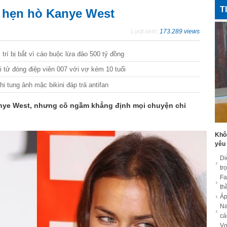
T
in hẹn hò Kanye West
Lượt xem:
173.289 views
 trí bị bắt vì cáo buộc lừa đảo 500 tỷ đồng
tử đóng điệp viên 007 với vợ kém 10 tuổi
 tung ảnh mặc bikini đáp trả antifan
Kanye West, nhưng cô ngầm khẳng định mọi chuyện chỉ
Khôn
yêu
Di
tr
Fa
th
Áp
Na
cá
Vợ