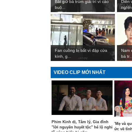
Bắt giữ bà trùm giải trí vì cáo
Diễn v
buộ...
nghìn 
Fan cuồng bị bắt vì đập cửa
Nam d
kính, g...
bà tr..
VIDEO CLIP MỚI NHẤT
Phim Kinh dị, Tâm lý, Gia đình
'Mẹ và qu
"lời nguyền huyết tộc" hé lộ nghi
ức về tìn