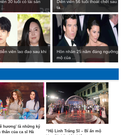
iên 30 tuổi có tài sản
Diễn viên 56 tuổi thoát chết sau
...
ta...
iễn viên lao đao sau khi
Hôn nhân 25 năm đáng ngưỡng
.
mộ của ...
ê hương' là những ký
“Hộ Linh Tráng Sĩ – Bí ẩn mộ
h thân của ca sĩ Hà