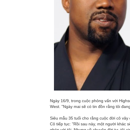
Ngày 16/9, trong cuộc phỏng vấn với Highsno
West. "Ngày mai sẽ có tin đồn rằng tôi đang
Siêu mẫu 35 tuổi cho rằng cuộc đời cô vây 
Cô tiếp tục: "Rồi sau này, một người khác s
ghép với tôi. Nhưng về chuyện đời tư, tôi x