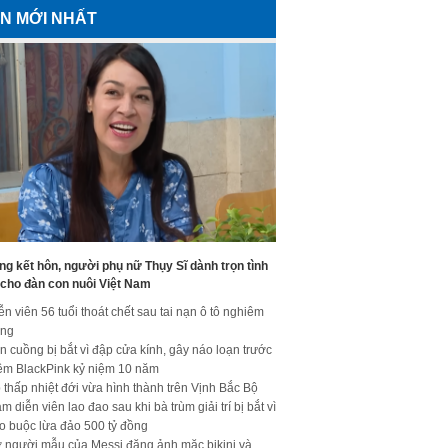
IN MỚI NHẤT
g kết hôn, người phụ nữ Thụy Sĩ dành trọn tình
 cho đàn con nuôi Việt Nam
ễn viên 56 tuổi thoát chết sau tai nạn ô tô nghiêm
ọng
n cuồng bị bắt vì đập cửa kính, gây náo loạn trước
ềm BlackPink kỷ niệm 10 năm
 thấp nhiệt đới vừa hình thành trên Vịnh Bắc Bộ
m diễn viên lao đao sau khi bà trùm giải trí bị bắt vì
o buộc lừa đảo 500 tỷ đồng
 người mẫu của Messi đăng ảnh mặc bikini và