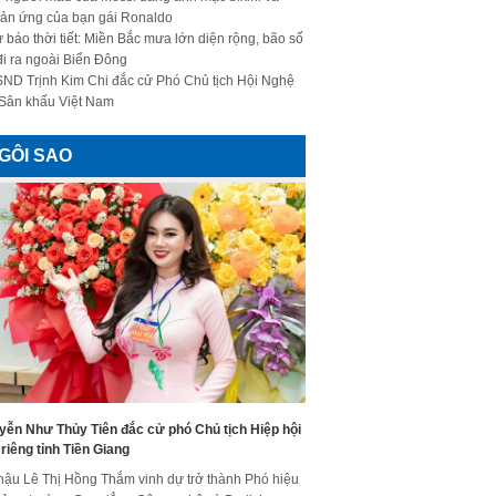
ản ứng của bạn gái Ronaldo
 báo thời tiết: Miền Bắc mưa lớn diện rộng, bão số
đi ra ngoài Biển Đông
ND Trịnh Kim Chi đắc cử Phó Chủ tịch Hội Nghệ
 Sân khấu Việt Nam
GÔI SAO
yễn Như Thủy Tiên đắc cử phó Chủ tịch Hiệp hội
riêng tỉnh Tiền Giang
hậu Lê Thị Hồng Thắm vinh dự trở thành Phó hiệu