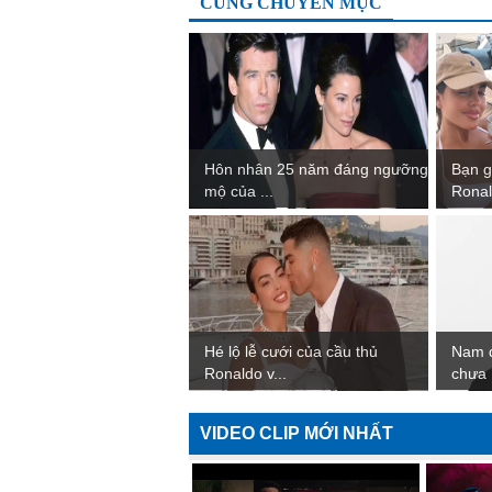
CÙNG CHUYÊN MỤC
Hôn nhân 25 năm đáng ngưỡng
Bạn g
mộ của ...
Ronal
Hé lộ lễ cưới của cầu thủ
Nam d
Ronaldo v...
chưa .
VIDEO CLIP MỚI NHẤT