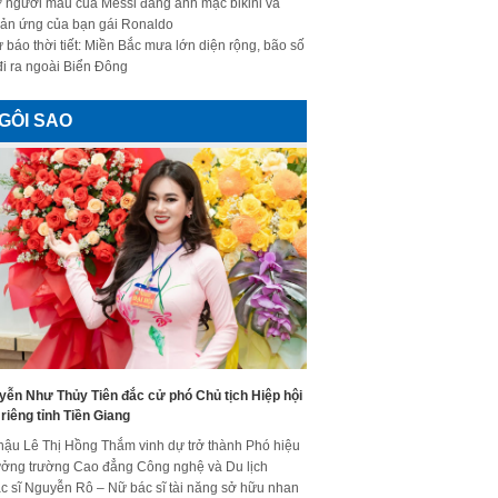
 người mẫu của Messi đăng ảnh mặc bikini và
ản ứng của bạn gái Ronaldo
 báo thời tiết: Miền Bắc mưa lớn diện rộng, bão số
đi ra ngoài Biển Đông
GÔI SAO
yễn Như Thủy Tiên đắc cử phó Chủ tịch Hiệp hội
riêng tỉnh Tiền Giang
hậu Lê Thị Hồng Thắm vinh dự trở thành Phó hiệu
ưởng trường Cao đẳng Công nghệ và Du lịch
c sĩ Nguyễn Rô – Nữ bác sĩ tài năng sở hữu nhan