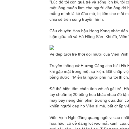
"Lúc đó tôi còn quá trẻ và sống ích kỷ, tô
một lòng muốn làm cho người đàn ông đó h
mắng mình là kẻ đào mỏ, bị tiền che mắt mà
chia sẻ trên sóng truyền hình.
Câu chuyện Hoa hậu Hong Kong nhắc đến chí
luận giữa cô và Hà Hồng Sân. Khi đó, Viên 
Vẻ đẹp tươi trẻ thời đôi mươi của Viên Vịn
Truyền thông xứ Hương Cảng cho biết Hà H
khi gặp mặt trong một sự kiện. Bất chấp vi
bằng được. "Miễn là người phụ nữ tôi thích,
Để thể hiện tấm chân tình với cô gái trẻ, 
tay chuẩn bị 20 bông hoa khác nhau để tặn
máy bay riêng đến phim trường đưa đón cô
khiến người đẹp họ Viên si mê, bất chấp việ
Viên Vịnh Nghi đăng quang ngôi vị cao nh
hoa hậu, cô dễ dàng lọt vào mắt xanh của 
mai côi viên, Hoa Mộc Lan, Tiếu ngạo gi