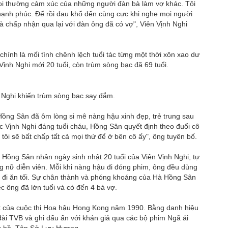
i coi thường cảm xúc của những người đàn bà làm vợ khác. Tôi
ạnh phúc. Để rồi đau khổ đến cùng cực khi nghe mọi người
 chấp nhận qua lại với đàn ông đã có vợ", Viên Vịnh Nghi
nh là mối tình chênh lệch tuổi tác từng một thời xôn xao dư
Vịnh Nghi mới 20 tuổi, còn trùm sòng bạc đã 69 tuổi.
h Nghi khiến trùm sòng bạc say đắm.
ồng Sân đã ôm lòng si mê nàng hậu xinh đẹp, trẻ trung sau
ệc Vịnh Nghi đáng tuổi cháu, Hồng Sân quyết định theo đuổi cô
 tôi sẽ bất chấp tất cả mọi thứ để ở bên cô ấy", ông tuyên bố.
Hà Hồng Sân nhân ngày sinh nhật 20 tuổi của Viên Vịnh Nghi, tự
g nữ diễn viên. Mỗi khi nàng hậu đi đóng phim, ông đều dùng
 đi ăn tối. Sự chân thành và phóng khoáng của Hà Hồng Sân
c ông đã lớn tuổi và có đến 4 bà vợ.
ất của cuộc thi Hoa hậu Hong Kong năm 1990. Bằng danh hiệu
đài TVB và ghi dấu ấn với khán giả qua các bộ phim Ngã ái
ang hồ, Tân Sở Lưu Hương…