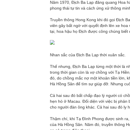
Năm 1970, Địch Ba Lạp đăng quang Hoa hậu
phong thái tự tin và cách ứng xử thông min
Truyền thông Hong Kong khi đó gọi Địch Ba
viên gây bất ngờ với quyết định lên xe hoa
tại, hoa hậu họ Địch được công chúng biết
Nhan sắc của Địch Ba Lạp thời xuân sắc.
Thế nhưng, Địch Ba Lạp từng một thời là n
trong thời gian còn là vợ chồng với Tạ Hiề
đó, do chồng mắc nợ một khoản tiền lớn, 
Hà Hồng Sân để tìm sự giúp đỡ. Nhưng cuối 
Cả hai sau đó bất chấp đạo lý người có chồ
hẹn hò ở Macau. Đối diện với việc bị phản 
cho người đàn ông khác. Cả hai sau đó ly 
Thậm chí, khi Tạ Đình Phong được sinh ra, 
của Hà Hồng Sân. Năm đó, truyền thông Hon