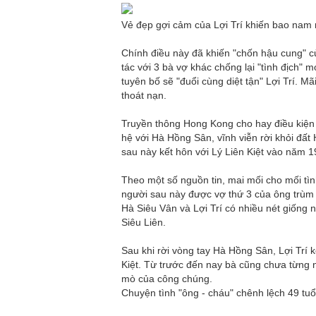
Vẻ đẹp gợi cảm của Lợi Trí khiến bao nam 
Chính điều này đã khiến "chốn hậu cung" 
tác với 3 bà vợ khác chống lại "tình địch"
tuyên bố sẽ "đuổi cùng diệt tận" Lợi Trí. 
thoát nạn.
Truyền thông Hong Kong cho hay điều kiện đ
hệ với Hà Hồng Sân, vĩnh viễn rời khỏi đất
sau này kết hôn với Lý Liên Kiệt vào năm 1
Theo một số nguồn tin, mai mối cho mối tìn
người sau này được vợ thứ 3 của ông trùm
Hà Siêu Vân và Lợi Trí có nhiều nét giống
Siêu Liên.
Sau khi rời vòng tay Hà Hồng Sân, Lợi Trí 
Kiệt. Từ trước đến nay bà cũng chưa từng 
mò của công chúng.
Chuyện tình "ông - cháu" chênh lệch 49 tuổ