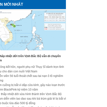
IN MỚI NHẤT
hấp nhiệt đới trên Vịnh Bắc Bộ vẫn di chuyển
m
ông kết hôn, người phụ nữ Thụy Sĩ dành trọn tình
u cho đàn con nuôi Việt Nam
ễn viên 56 tuổi thoát chết sau tai nạn ô tô nghiêm
ọng
n cuồng bị bắt vì đập cửa kính, gây náo loạn trước
ềm BlackPink kỷ niệm 10 năm
 thấp nhiệt đới vừa hình thành trên Vịnh Bắc Bộ
m diễn viên lao đao sau khi bà trùm giải trí bị bắt vì
o buộc lừa đảo 500 tỷ đồng