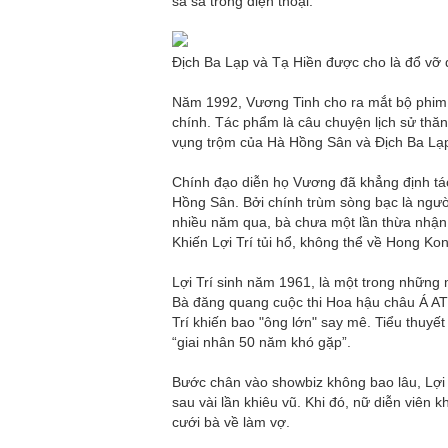
sa sả trong điện thoại.
Địch Ba Lạp và Tạ Hiền được cho là đổ vỡ
Năm 1992, Vương Tinh cho ra mắt bộ phim
chính. Tác phẩm là câu chuyện lịch sử thăng
vụng trộm của Hà Hồng Sân và Địch Ba Lạ
Chính đạo diễn họ Vương đã khẳng định tá
Hồng Sân. Bởi chính trùm sòng bạc là người
nhiều năm qua, bà chưa một lần thừa nhận 
Khiến Lợi Trí tủi hổ, không thể về Hong Ko
Lợi Trí sinh năm 1961, là một trong nhữn
Bà đăng quang cuộc thi Hoa hậu châu Á A
Trí khiến bao "ông lớn" say mê. Tiểu thuyết
“giai nhân 50 năm khó gặp”.
Bước chân vào showbiz không bao lâu, Lợi 
sau vài lần khiêu vũ. Khi đó, nữ diễn viên
cưới bà về làm vợ.