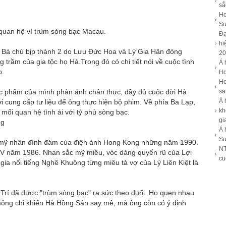
sắ
Ho
Su
 quan hệ vì trùm sòng bạc Macau.
Đạ
hi
 Bá chủ bịp thành 2 do Lưu Đức Hoa và Lý Gia Hân đóng
20
 trầm của gia tộc họ Hà.Trong đó có chi tiết nói về cuộc tình
Á 
p.
Ho
Ho
c phẩm của mình phản ánh chân thực, đầy đủ cuộc đời Hà
sa
Á 
 cung cấp tư liệu để ông thực hiện bộ phim. Về phía Ba Lạp,
kh
mối quan hệ tình ái với tỷ phú sòng bạc.
gi
ng
Á 
Su
g mỹ nhân đình đám của điện ảnh Hong Kong những năm 1990.
NT
TV năm 1986. Nhan sắc mỹ miều, vóc dáng quyến rũ của Lợi
cu
 gia nổi tiếng Nghê Khuông từng miêu tả vợ của Lý Liên Kiệt là
Trí đã được "trùm sòng bạc" ra sức theo đuổi. Họ quen nhau
 không chỉ khiến Hà Hồng Sân say mê, mà ông còn có ý định