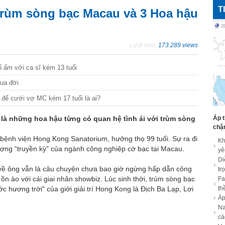
T
trùm sòng bạc Macau và 3 Hoa hậu
Lượt xem:
173.289 views
ấm với ca sĩ kém 13 tuổi
qua đời
 để cưới vợ MC kém 17 tuổi là ai?
Áp t
u là những hoa hậu từng có quan hệ tình ái với trùm sòng
chậ
 bệnh viện Hong Kong Sanatorium, hưởng thọ 99 tuổi. Sự ra đi
Kh
ượng “truyền kỳ” của ngành công nghiệp cờ bạc tại Macau.
yê
Di
 về ông vẫn là câu chuyện chưa bao giờ ngừng hấp dẫn công
tr
 ồn ào với cái giai nhân showbiz. Lúc sinh thời, trùm sòng bạc
Fa
 hương trời" của giới giải trí Hong Kong là Địch Ba Lạp, Lợi
th
Áp
Na
cá