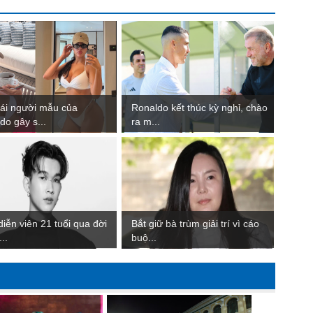
ái người mẫu của
Ronaldo kết thúc kỳ nghỉ, chào
do gây s...
ra m...
iễn viên 21 tuổi qua đời
Bắt giữ bà trùm giải trí vì cáo
..
buộ...