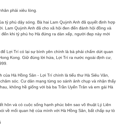
nhân phải xiêu lòng.
của tỷ phú dậy sóng. Bà hai Lam Quỳnh Anh đã quyết định hợp
 mới. Lam Quỳnh Anh đã cho xã hội đen đến đánh hội đồng và
Mãi đến khi tỷ phú họ Hà đứng ra dàn xếp, người đẹp này mới
ể Lợi Trí có lại sự bình yên chính là bà phải chấm dứt quan
 Hong Kong. Giữ đúng lời hứa, Lợi Trí ra nước ngoài định cư,
999.
h của Hà Hồng Sân - Lợi Trí chính là tiểu thư Hà Siêu Vân,
 chăm sóc. Cư dân mạng từng so sánh ảnh chụp và nhận thấy
 nhau, không hề giống với bà ba Trần Uyển Trân và em gái Hà
kết hôn và có cuộc sống hạnh phúc bên sao võ thuật Lý Liên
nói về mối quan hệ của mình với Hà Hồng Sân, bất chấp sự tò
i