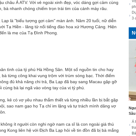
Vợ
 châu Á ATV. Với vẻ ngoài xinh đẹp, vóc dáng gợi cảm cùng
ph
h, bà nhanh chóng chiếm trọn trái tim của cánh mày râu.
Dự
3 
 Lạp là "biểu tượng gợi cảm" màn ảnh. Năm 20 tuổi, nữ diễn
 với Tạ Hiền - lãng tử nổi tiếng đào hoa xứ Hương Cảng. Hiện
 đến là mẹ của Tạ Đình Phong.
N
hân tình của tỷ phú Hà Hồng Sân. Một số nguồn tin cho hay
n, bà từng công khai vụng trộm với trùm sòng bạc. Thời điểm
không đủ khả năng chi trả, Ba Lạp đã bay sang Macau gặp gỡ
cùng bà lại ngã vào vòng tay của vị tỷ phú.
ng, kẻ có vợ yêu nhau thắm thiết và từng nhiều lần bị bắt gặp
bội, sao nam gạo họ Tạ chỉ im lặng và tự trách mình dâng vợ
Ngu
hôn.
Sầu 
Á 
không ít người còn nghi ngờ nam ca sĩ là con ngoài giá thú
tr
g Kong liên hệ với Địch Ba Lạp hỏi về tin đồn đã bị bà mắng
Bá