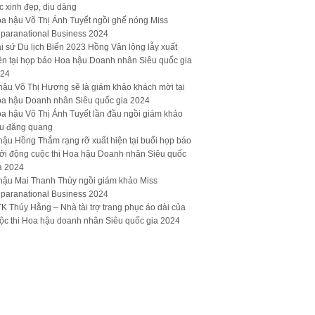
c xinh đẹp, dịu dàng
a hậu Võ Thị Ánh Tuyết ngồi ghế nóng Miss
paranational Business 2024
i sứ Du lịch Biển 2023 Hồng Vân lộng lẫy xuất
ện tại họp báo Hoa hậu Doanh nhân Siêu quốc gia
24
hậu Võ Thị Hương sẽ là giám khảo khách mời tại
a hậu Doanh nhân Siêu quốc gia 2024
a hậu Võ Thị Ánh Tuyết lần đầu ngồi giám khảo
u đăng quang
hậu Hồng Thắm rạng rỡ xuất hiện tại buổi họp báo
ởi động cuộc thi Hoa hậu Doanh nhân Siêu quốc
a 2024
hậu Mai Thanh Thủy ngồi giám khảo Miss
paranational Business 2024
K Thúy Hằng – Nhà tài trợ trang phục áo dài của
ộc thi Hoa hậu doanh nhân Siêu quốc gia 2024