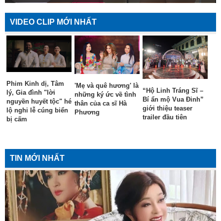
VIDEO CLIP MỚI NHẤT
Phim Kinh dị, Tâm
'Mẹ và quê hương' là
“Hộ Linh Tráng Sĩ –
lý, Gia đình "lời
những ký ức về tình
Bí ẩn mộ Vua Đinh”
nguyền huyết tộc" hé
thân của ca sĩ Hà
giới thiệu teaser
lộ nghi lễ cúng biển
Phương
trailer đầu tiên
bị cấm
TIN MỚI NHẤT