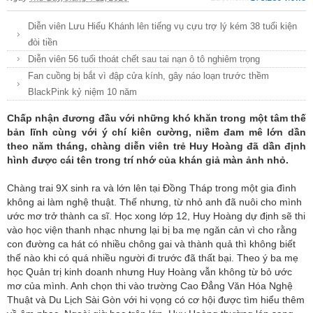
Diễn viên Lưu Hiểu Khánh lên tiếng vụ cựu trợ lý kém 38 tuổi kiện
đòi tiền
Diễn viên 56 tuổi thoát chết sau tai nạn ô tô nghiêm trọng
Fan cuồng bị bắt vì đập cửa kính, gây náo loạn trước thềm
BlackPink kỷ niệm 10 năm
Chấp nhận đương đầu với những khó khăn trong một tâm thế
bản lĩnh cùng với ý chí kiên cường, niềm đam mê lớn dần
theo năm tháng, chàng diễn viên trẻ Huy Hoàng đã dần định
hình được cái tên trong trí nhớ của khán giả màn ảnh nhỏ.
Chàng trai 9X sinh ra và lớn lên tại Đồng Tháp trong một gia đình
không ai làm nghệ thuật. Thế nhưng, từ nhỏ anh đã nuôi cho mình
ước mơ trở thành ca sĩ. Học xong lớp 12, Huy Hoàng dự định sẽ thi
vào học viện thanh nhạc nhưng lại bị ba mẹ ngăn cản vì cho rằng
con đường ca hát có nhiều chông gai và thành quả thì không biết
thế nào khi có quá nhiều người đi trước đã thất bại. Theo ý ba mẹ
học Quản trị kinh doanh nhưng Huy Hoàng vẫn không từ bỏ ước
mơ của mình. Anh chọn thi vào trường Cao Đẳng Văn Hóa Nghệ
Thuật và Du Lịch Sài Gòn với hi vọng có cơ hội được tìm hiểu thêm