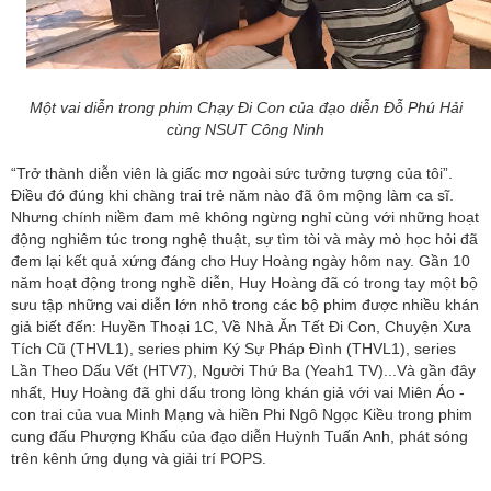
Một vai diễn trong phim Chạy Đi Con của đạo diễn Đỗ Phú Hải
cùng NSUT Công Ninh
“Trở thành diễn viên là giấc mơ ngoài sức tưởng tượng của tôi”.
Điều đó đúng khi chàng trai trẻ năm nào đã ôm mộng làm ca sĩ.
Nhưng chính niềm đam mê không ngừng nghỉ cùng với những hoạt
động nghiêm túc trong nghệ thuật, sự tìm tòi và mày mò học hỏi đã
đem lại kết quả xứng đáng cho Huy Hoàng ngày hôm nay. Gần 10
năm hoạt động trong nghề diễn, Huy Hoàng đã có trong tay một bộ
sưu tập những vai diễn lớn nhỏ trong các bộ phim được nhiều khán
giả biết đến: Huyền Thoại 1C, Về Nhà Ăn Tết Đi Con, Chuyện Xưa
Tích Cũ (THVL1), series phim Ký Sự Pháp Đình (THVL1), series
Lần Theo Dấu Vết (HTV7), Người Thứ Ba (Yeah1 TV)...Và gần đây
nhất, Huy Hoàng đã ghi dấu trong lòng khán giả với vai Miên Áo -
con trai của vua Minh Mạng và hiền Phi Ngô Ngọc Kiều trong phim
cung đấu Phượng Khấu của đạo diễn Huỳnh Tuấn Anh, phát sóng
trên kênh ứng dụng và giải trí POPS.