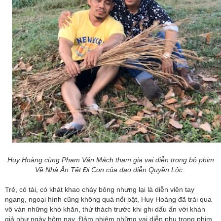
Huy Hoàng cùng Phạm Văn Mách tham gia vai diễn trong bộ phim
Về Nhà Ăn Tết Đi Con của đạo diễn Quyền Lộc.
Trẻ, có tài, có khát khao cháy bỏng nhưng lại là diễn viên tay
ngang, ngoại hình cũng không quá nổi bật, Huy Hoàng đã trải qua
vô vàn những khó khăn, thử thách trước khi ghi dấu ấn với khán
giả như ngày hôm nay. Đảm nhiệm những vai diễn phụ trong phim