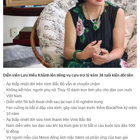
Diễn viên Lưu Hiểu Khánh lên tiếng vụ cựu trợ lý kém 38 tuổi kiện đòi tiền
Áp thấp nhiệt đới trên Vịnh Bắc Bộ vẫn di chuyển chậm
Không kết hôn, người phụ nữ Thụy Sĩ dành trọn tình yêu cho đàn con nuôi
Việt Nam
Diễn viên 56 tuổi thoát chết sau tai nạn ô tô nghiêm trọng
Fan cuồng bị bắt vì đập cửa kính, gây náo loạn trước thềm BlackPink kỷ niệm
10 năm
Áp thấp nhiệt đới vừa hình thành trên Vịnh Bắc Bộ
Nam diễn viên lao đao sau khi bà trùm giải trí bị bắt vì cáo buộc lừa đảo 500
tỷ đồng
Vợ người mẫu của Messi đăng ảnh mặc bikini và phản ứng của bạn gái