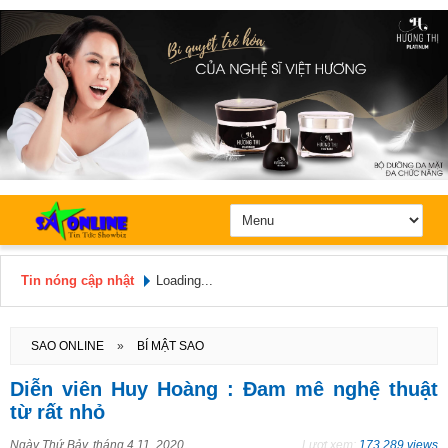
Tin nóng cập nhật
Loading...
Hôm nay: Chủ Nhật, Ngày 9 / 8 /
2026
SAO ONLINE
»
BÍ MẬT SAO
Diễn viên Huy Hoàng : Đam mê nghệ thuật
từ rất nhỏ
Ngày
Thứ Bảy, tháng 4 11, 2020
Lượt xem:
173.289 views