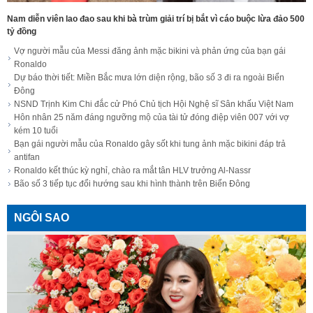
Nam diễn viên lao đao sau khi bà trùm giải trí bị bắt vì cáo buộc lừa đảo 500
tỷ đồng
Vợ người mẫu của Messi đăng ảnh mặc bikini và phản ứng của bạn gái
Ronaldo
Dự báo thời tiết: Miền Bắc mưa lớn diện rộng, bão số 3 đi ra ngoài Biển
Đông
NSND Trịnh Kim Chi đắc cử Phó Chủ tịch Hội Nghệ sĩ Sân khấu Việt Nam
Hôn nhân 25 năm đáng ngưỡng mộ của tài tử đóng điệp viên 007 với vợ
kém 10 tuổi
Bạn gái người mẫu của Ronaldo gây sốt khi tung ảnh mặc bikini đáp trả
antifan
Ronaldo kết thúc kỳ nghỉ, chào ra mắt tân HLV trưởng Al-Nassr
Bão số 3 tiếp tục đổi hướng sau khi hình thành trên Biển Đông
NGÔI SAO