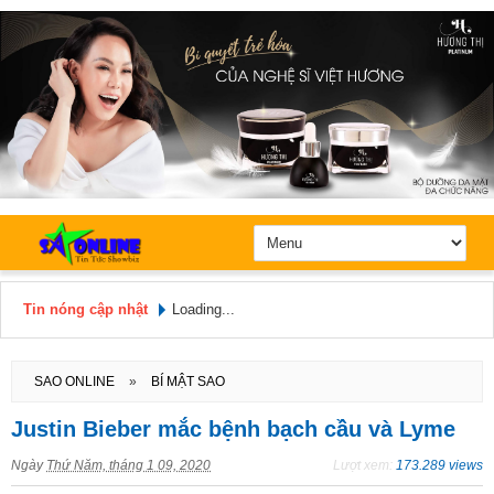
Tin nóng cập nhật
Loading...
Hôm nay: Thứ 5, Ngày 6 / 8 /
2026
SAO ONLINE
»
BÍ MẬT SAO
Justin Bieber mắc bệnh bạch cầu và Lyme
Ngày
Thứ Năm, tháng 1 09, 2020
Lượt xem:
173.289 views