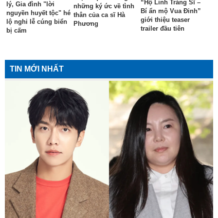
“Hộ Linh Tráng Sĩ –
lý, Gia đình "lời
những ký ức về tình
Bí ẩn mộ Vua Đinh”
nguyền huyết tộc" hé
thân của ca sĩ Hà
giới thiệu teaser
lộ nghi lễ cúng biển
Phương
trailer đầu tiên
bị cấm
TIN MỚI NHẤT