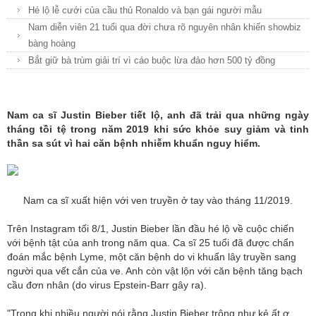
Hé lộ lễ cưới của cầu thủ Ronaldo và bạn gái người mẫu
Nam diễn viên 21 tuổi qua đời chưa rõ nguyên nhân khiến showbiz
bàng hoàng
Bắt giữ bà trùm giải trí vì cáo buộc lừa đảo hơn 500 tỷ đồng
Nam ca sĩ Justin Bieber tiết lộ, anh đã trải qua những ngày
tháng tồi tệ trong năm 2019 khi sức khỏe suy giảm và tinh
thần sa sút vì hai căn bệnh nhiễm khuẩn nguy hiểm.
Nam ca sĩ xuất hiện với ven truyền ở tay vào tháng 11/2019.
Trên Instagram tối 8/1, Justin Bieber lần đầu hé lộ về cuộc chiến
với bệnh tật của anh trong năm qua. Ca sĩ 25 tuổi đã được chẩn
đoán mắc bệnh Lyme, một căn bệnh do vi khuẩn lây truyền sang
người qua vết cắn của ve. Anh còn vật lộn với căn bệnh tăng bạch
cầu đơn nhân (do virus Epstein-Barr gây ra).
"Trong khi nhiều người nói rằng Justin Bieber trông như kẻ ất ơ,