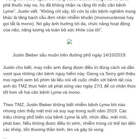
phê thuốc này nọ, họ đã không nhận ra rằng tôi mắc căn bệnh
Lyme", Justin viết. "Không chỉ vậy, tôi còn bị căn bệnh nghiêm trọng
khác là tăng bạch cầu đơn nhân nhiễm khuẩn (mononucleosis hay
gọi tắt là mono). Nó gây ảnh hưởng tới da, chức năng hoạt động
của não, năng lượng và toàn bộ sức khỏe của tôi".
Justin Bieber sầu muộn trên đường phố ngày 14/10/2019.
Justin cho biết, may mắn anh đang được điều trị đúng cách và dần
vượt qua những căn bệnh nguy hiểm này. Giọng ca Sorry giới thiệu
mọi người xem bộ phim tài liệu nói về cuộc chiến với bệnh tật của
anh do TMZ thực hiện sẽ phát sóng vào ngày 27/1 để có nhận thức
tốt hơn về hai căn bệnh Lyme và mono.
Theo TMZ, Justin Bieber không biết nhiễm bệnh Lyme khi nào
nhưng cảm thấy mệt mỏi và suy sụp trong suốt năm 2019. Các
triệu chứng phổ biến của bệnh Lyme là sốt, nhức đầu, mệt mỏi,
phát ban. Nếu không được điều trị sớm, nhiễm trùng có thể lan đến
các khớp, tổn thương thần kinh, tim và gây tử vong.