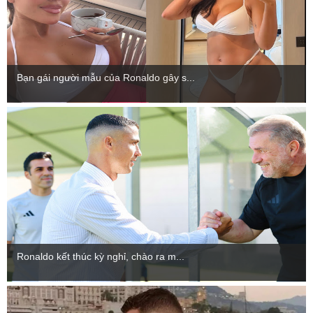
Bạn gái người mẫu của Ronaldo gây s...
Ronaldo kết thúc kỳ nghỉ, chào ra m...