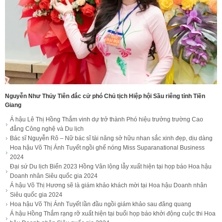
Nguyễn Như Thủy Tiên đắc cử phó Chủ tịch Hiệp hội Sầu riêng tỉnh Tiền
Giang
Á hậu Lê Thị Hồng Thắm vinh dự trở thành Phó hiệu trưởng trường Cao
đẳng Công nghệ và Du lịch
Bác sĩ Nguyễn Rô – Nữ bác sĩ tài năng sở hữu nhan sắc xinh đẹp, dịu dàng
Hoa hậu Võ Thị Ánh Tuyết ngồi ghế nóng Miss Suparanational Business
2024
Đại sứ Du lịch Biển 2023 Hồng Vân lộng lẫy xuất hiện tại họp báo Hoa hậu
Doanh nhân Siêu quốc gia 2024
Á hậu Võ Thị Hương sẽ là giám khảo khách mời tại Hoa hậu Doanh nhân
Siêu quốc gia 2024
Hoa hậu Võ Thị Ánh Tuyết lần đầu ngồi giám khảo sau đăng quang
Á hậu Hồng Thắm rạng rỡ xuất hiện tại buổi họp báo khởi động cuộc thi Hoa